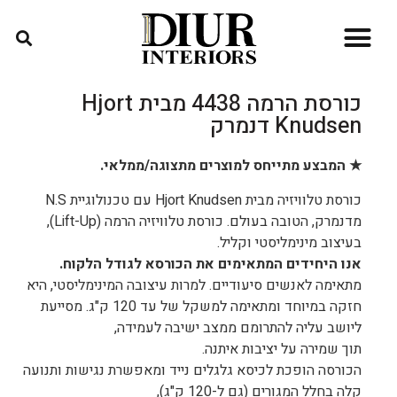
חנות און ליין
פינות אוכל
קצת עלינו
כורסאות הרמה
תקנון האתר
מערכות ישיבה
כורסאות טלויזיה
אדריכלים ומעצבים
מדיניות משלוחים
כורסת הרמה 4438 מבית Hjort
Knudsen דנמרק
★ המבצע מתייחס למוצרים מתצוגה/ממלאי.
כורסת טלוויזיה מבית Hjort Knudsen עם טכנולוגיית N.S
מדנמרק, הטובה בעולם. כורסת טלוויזיה הרמה (Lift-Up),
בעיצוב מינימליסטי וקליל.
אנו היחידים המתאימים את הכורסא לגודל הלקוח.
מתאימה לאנשים סיעודיים. למרות עיצובה המינימליסטי, היא
חזקה במיוחד ומתאימה למשקל של עד 120 ק"ג. מסייעת
ליושב עליה להתרומם ממצב ישיבה לעמידה,
תוך שמירה על יציבות איתנה.
הכורסה הופכת לכיסא גלגלים נייד ומאפשרת נגישות ותנועה
קלה בחלל המגורים (גם ל-120 ק"ג),