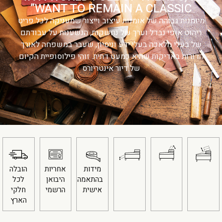
WANT TO REMAIN A CLASSIC”
מיומנות גבוהה של אומנות עיצוב וייצור שמעניקה לכל פריט
ריהוט אופי נבדל וערך של נחשקות, הנשענות על עבודתם
של בעלי מלאכה בעלי ידע וניסיון, שעבר במשפחה לאורך
הדורות באדיקות שהיא כמעט דתית. זוהי פילוסופיית הקיום
של דיור אינטריורס
מידות
אחריות
הובלה
בהתאמה
היבואן
לכל
אישית
הרשמי
חלקי
הארץ