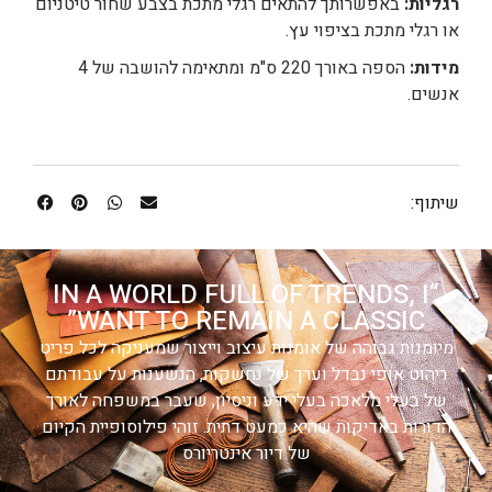
רגליות:
באפשרותך להתאים רגלי מתכת בצבע שחור טיטניום
או רגלי מתכת בציפוי עץ.
מידות:
הספה באורך 220 ס"מ ומתאימה להושבה של 4
אנשים.
שיתוף:
“IN A WORLD FULL OF TRENDS, I
WANT TO REMAIN A CLASSIC”
מיומנות גבוהה של אומנות עיצוב וייצור שמעניקה לכל פריט
ריהוט אופי נבדל וערך של נחשקות, הנשענות על עבודתם
של בעלי מלאכה בעלי ידע וניסיון, שעבר במשפחה לאורך
הדורות באדיקות שהיא כמעט דתית. זוהי פילוסופיית הקיום
של דיור אינטריורס